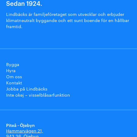
Sedan 1924.
Lindbäcks är familjeföretaget som utvecklar och erbjuder
klimatneutralt byggande och ett sunt boende för en hållbar
framtid.
Bygga
Hyra
Om oss
Kontakt
Jobba på Lindbäcks
Inte okej – visselblåsarfunktion
Piteå - Öjebyn
Hammarvägen 21,
943 36, Öjebyn