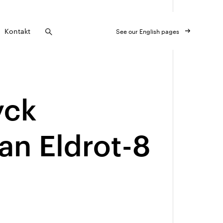
Kontakt
See our English pages
yck
an Eldrot-8