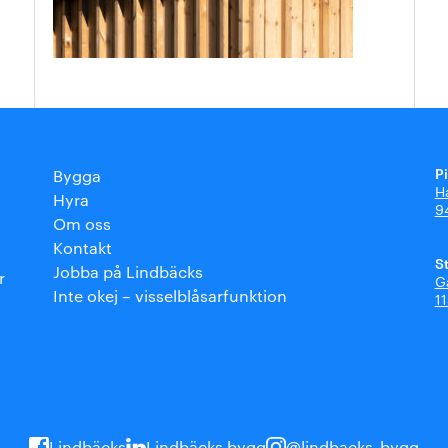
P
Bygga
H
Hyra
9
Om oss
Kontakt
S
Jobba på Lindbäcks
r
G
Inte okej – visselblåsarfunktion
1
Lindbäcks
Lindbäcks bygg
@lindbacks_bygg