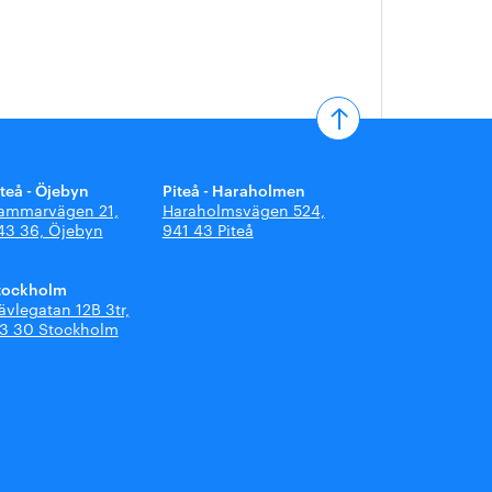
iteå - Öjebyn
Piteå - Haraholmen
ammarvägen 21,
Haraholmsvägen 524,
43 36, Öjebyn
941 43 Piteå
tockholm
ävlegatan 12B 3tr,
13 30 Stockholm