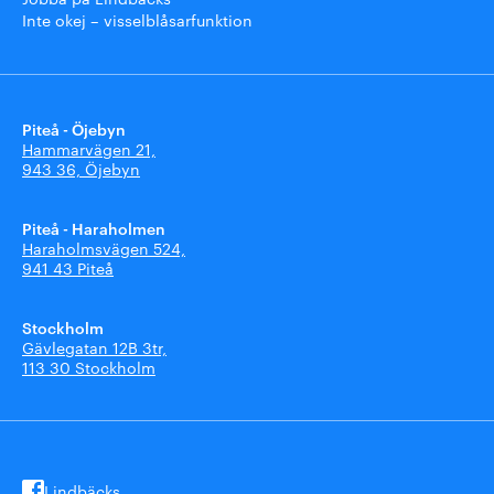
Inte okej – visselblåsarfunktion
Piteå - Öjebyn
Hammarvägen 21,
943 36, Öjebyn
Piteå - Haraholmen
Haraholmsvägen 524,
941 43 Piteå
Stockholm
Gävlegatan 12B 3tr,
113 30 Stockholm
Lindbäcks