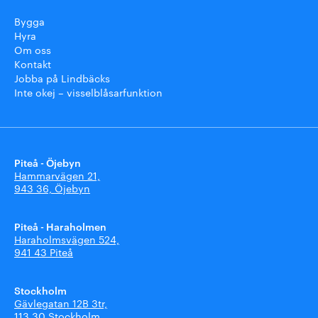
Bygga
Hyra
Om oss
Kontakt
Jobba på Lindbäcks
Inte okej – visselblåsarfunktion
Piteå - Öjebyn
Hammarvägen 21,
943 36, Öjebyn
Piteå - Haraholmen
Haraholmsvägen 524,
941 43 Piteå
Stockholm
Gävlegatan 12B 3tr,
113 30 Stockholm