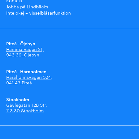
Kontakt
Jobba på Lindbäcks
Inte okej – visselblåsarfunktion
Piteå - Öjebyn
Hammarvägen 21,
943 36, Öjebyn
Piteå - Haraholmen
Haraholmsvägen 524,
941 43 Piteå
Stockholm
Gävlegatan 12B 3tr,
113 30 Stockholm