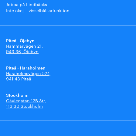
Jobba på Lindbäcks
Inte okej – visselblåsarfunktion
Piteå - Öjebyn
Hammarvägen 21,
943 36, Öjebyn
Piteå - Haraholmen
Haraholmsvägen 524,
941 43 Piteå
Stockholm
Gävlegatan 12B 3tr,
113 30 Stockholm