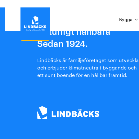
Bygga
Naturligt hållbara
Sedan 1924.
Bygga
Hyra
Investerare
Our process
Om Lindbäcks
Varför Lindbäcks
Aktuellt/ Driftinformation
Fastighetsutvecklare
About us
Jobba på Lindbäcks
Lindbäcks är familjeföretaget som utveckla
Vår process
Boendeinformation
Markägare
Sustainability
Pressrum
och erbjuder klimatneutralt byggande och
ett sunt boende för en hållbar framtid.
Hållbarhet
Sponsring och partnerskap
Bygg hållbart till fast pris
Forskning och utveckling
Eftermarknad
Leverantör
Besök Lindbäcks