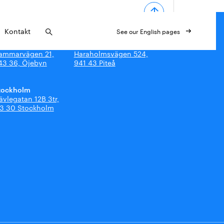
Kontakt
See our English pages
iteå - Öjebyn
Piteå - Haraholmen
ammarvägen 21,
Haraholmsvägen 524,
43 36, Öjebyn
941 43 Piteå
tockholm
ävlegatan 12B 3tr,
13 30 Stockholm