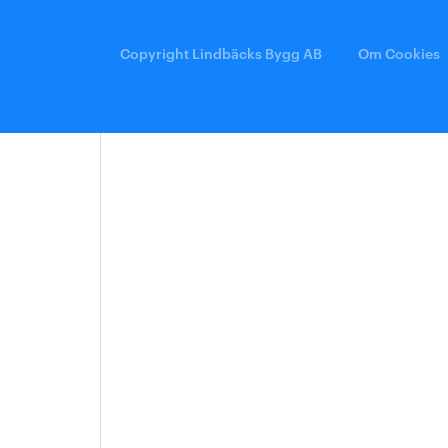
Arkitektmanual
Grönare option
Copyright Lindbäcks Bygg AB
Om Cookies