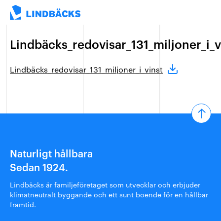
Lindbäcks_redovisar_131_miljoner_i_v
Lindbäcks_redovisar_131_miljoner_i_vinst
Naturligt hållbara
Sedan 1924.
Lindbäcks är familjeföretaget som utvecklar och erbjuder
klimatneutralt byggande och ett sunt boende för en hållbar
framtid.