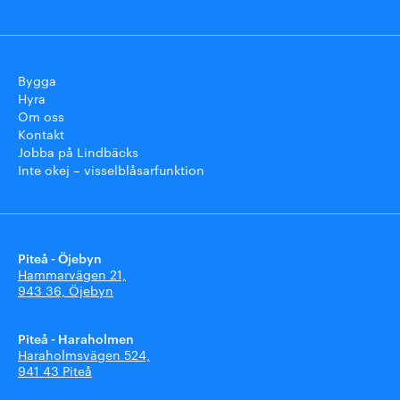
Bygga
Hyra
Om oss
Kontakt
Jobba på Lindbäcks
Inte okej – visselblåsarfunktion
Piteå - Öjebyn
Hammarvägen 21,
943 36, Öjebyn
Piteå - Haraholmen
Haraholmsvägen 524,
941 43 Piteå