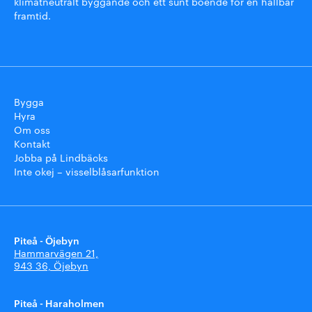
klimatneutralt byggande och ett sunt boende för en hållbar
framtid.
Bygga
Hyra
Om oss
Kontakt
Jobba på Lindbäcks
Inte okej – visselblåsarfunktion
Piteå - Öjebyn
Hammarvägen 21,
943 36, Öjebyn
Piteå - Haraholmen