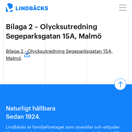
Bilaga 2 – Olycksutredning
Segeparksgatan 15A, Malmö
Bilaga 2 - Olycksutredning Segeparksgatan 15A,
Malmö
Naturligt hållbara
Sedan 1924.
Lindbäcks är familjeföretaget som utvecklar och erbjuder