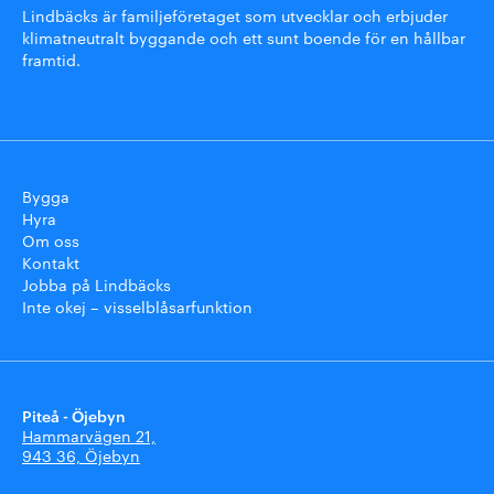
Lindbäcks är familjeföretaget som utvecklar och erbjuder
klimatneutralt byggande och ett sunt boende för en hållbar
framtid.
Bygga
Hyra
Om oss
Kontakt
Jobba på Lindbäcks
Inte okej – visselblåsarfunktion
Piteå - Öjebyn
Hammarvägen 21,
943 36, Öjebyn