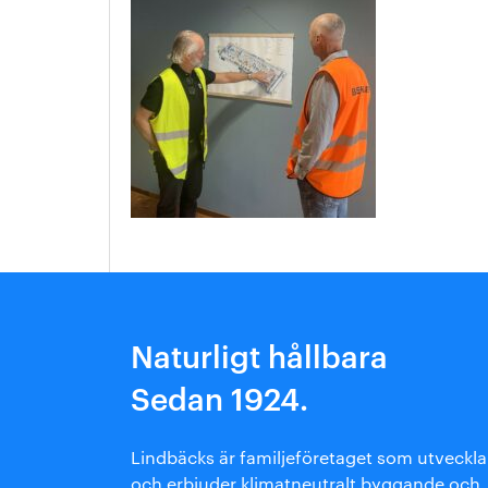
Arkitektmanual
Grönare option
Naturligt hållbara
Sedan 1924.
Lindbäcks är familjeföretaget som utveckla
och erbjuder klimatneutralt byggande och