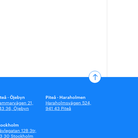
iteå - Öjebyn
Piteå - Haraholmen
ammarvägen 21,
Haraholmsvägen 524,
43 36, Öjebyn
941 43 Piteå
tockholm
ävlegatan 12B 3tr,
13 30 Stockholm