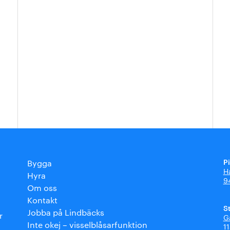
P
Bygga
H
Hyra
9
Om oss
Kontakt
S
Jobba på Lindbäcks
r
G
Inte okej – visselblåsarfunktion
1