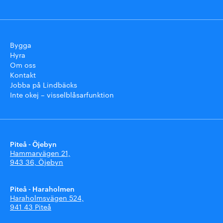
Bygga
Hyra
Om oss
Kontakt
Jobba på Lindbäcks
Inte okej – visselblåsarfunktion
Piteå - Öjebyn
Hammarvägen 21,
943 36, Öjebyn
Piteå - Haraholmen
Haraholmsvägen 524,
941 43 Piteå