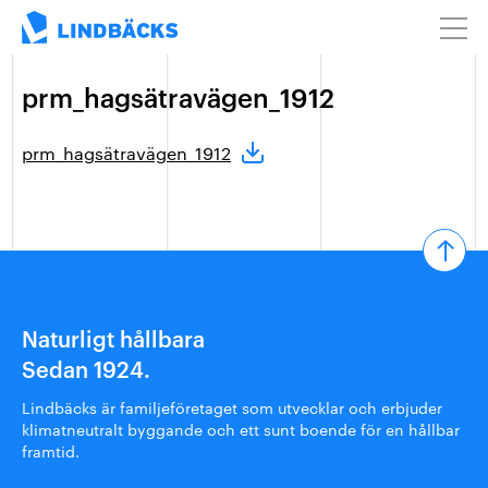
prm_hagsätravägen_1912
prm_hagsätravägen_1912
Naturligt hållbara
Sedan 1924.
Lindbäcks är familjeföretaget som utvecklar och erbjuder
klimatneutralt byggande och ett sunt boende för en hållbar
framtid.