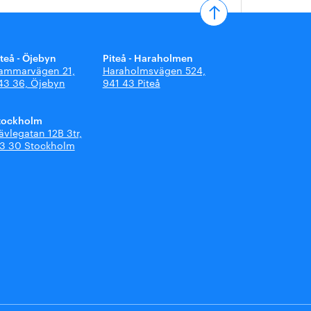
iteå - Öjebyn
Piteå - Haraholmen
ammarvägen 21,
Haraholmsvägen 524,
43 36, Öjebyn
941 43 Piteå
tockholm
ävlegatan 12B 3tr,
13 30 Stockholm