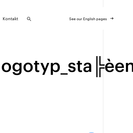
Kontakt
See our English pages
logotyp_sta╠èe