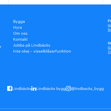
P
Bygga
H
Hyra
9
Om oss
Kontakt
S
Jobba på Lindbäcks
r
G
Inte okej – visselblåsarfunktion
1
Lindbäcks
Lindbäcks bygg
@lindbacks_bygg