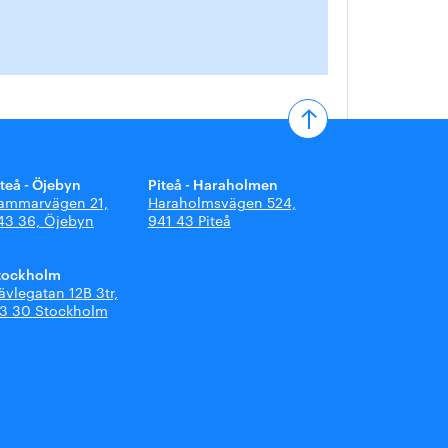
iteå - Öjebyn
Piteå - Haraholmen
ammarvägen 21,
Haraholmsvägen 524,
43 36, Öjebyn
941 43 Piteå
tockholm
ävlegatan 12B 3tr,
13 30 Stockholm