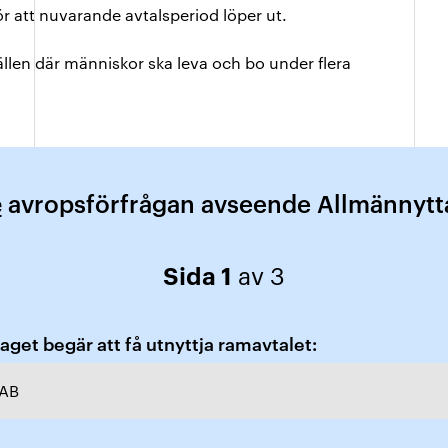
 att nuvarande avtalsperiod löper ut.
len där människor ska leva och bo under flera
e
avropsförfrågan avseende Allmännyt
Sida 1
av 3
get begär att få utnyttja ramavtalet:
 AB