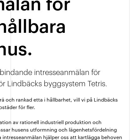
älan för
hållbara
hus.
bindande intresseanmälan för
ör Lindbäcks byggsystem Tetris.
 och rankad etta i hållbarhet, vill vi på Lindbäcks
städer för fler.
tion av rationell industriell produktion och
npassar husens utformning och lägenhetsfördelning
a intresseanmälan hjälper oss att kartlägga behoven