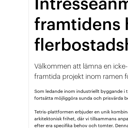
Intresseanm
framtidens 
flerbostads
Välkommen att lämna en icke-
framtida projekt inom ramen f
Som ledande inom industriellt byggande i trä
fortsätta möjliggöra sunda och prisvärda bo
Tetris-plattformen erbjuder en unik kombina
arkitektonisk frihet, där vi tillsammans a
efter era specifika behov och tomter. Denn