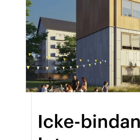
Arkitektmanual
Grönare option
Icke-binda