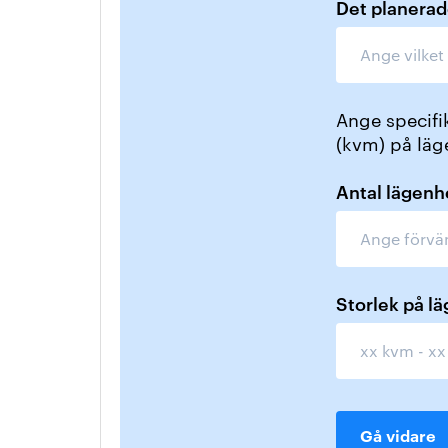
Det planerad
Ange specifik
(kvm) på läg
Antal lägenh
Storlek på l
Gå vidare