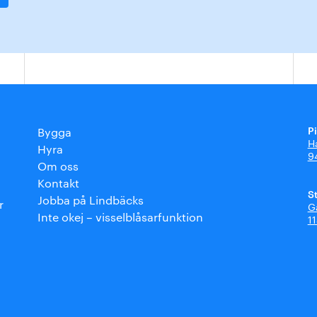
P
Bygga
H
Hyra
9
Om oss
Kontakt
S
Jobba på Lindbäcks
r
G
Inte okej – visselblåsarfunktion
1