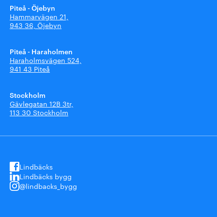
Piteå - Öjebyn
Hammarvägen 21,
943 36, Öjebyn
Piteå - Haraholmen
Haraholmsvägen 524,
941 43 Piteå
Stockholm
Gävlegatan 12B 3tr,
113 30 Stockholm
Lindbäcks
Lindbäcks bygg
@lindbacks_bygg