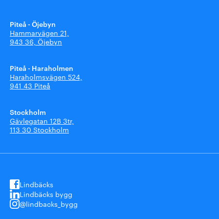
Piteå - Öjebyn
Hammarvägen 21,
943 36, Öjebyn
Piteå - Haraholmen
Haraholmsvägen 524,
941 43 Piteå
Stockholm
Gävlegatan 12B 3tr,
113 30 Stockholm
Lindbäcks
Lindbäcks bygg
@lindbacks_bygg