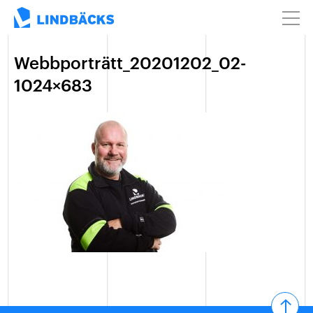
Webbporträtt_20201202_02-
1024×683