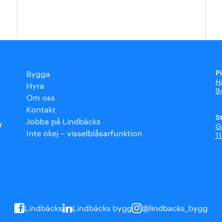
P
Bygga
H
Hyra
9
Om oss
Kontakt
S
Jobba på Lindbäcks
r
G
Inte okej – visselblåsarfunktion
1
Lindbäcks
Lindbäcks bygg
@lindbacks_bygg