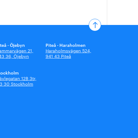
iteå - Öjebyn
Piteå - Haraholmen
ammarvägen 21,
Haraholmsvägen 524,
43 36, Öjebyn
941 43 Piteå
tockholm
ävlegatan 12B 3tr,
13 30 Stockholm