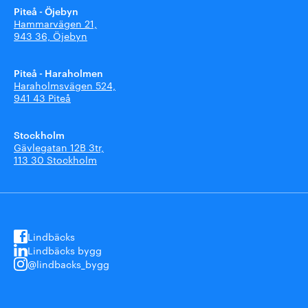
Piteå - Öjebyn
Hammarvägen 21,
943 36, Öjebyn
Piteå - Haraholmen
Haraholmsvägen 524,
941 43 Piteå
Stockholm
Gävlegatan 12B 3tr,
113 30 Stockholm
Lindbäcks
Lindbäcks bygg
@lindbacks_bygg