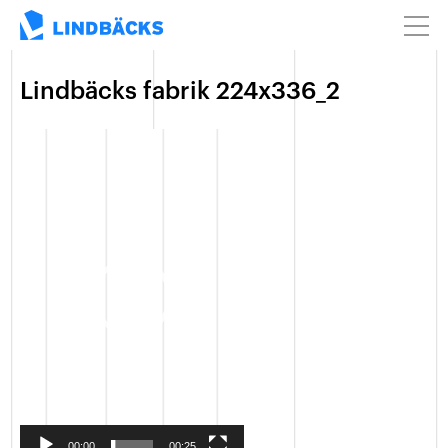
Lindbäcks fabrik 224x336_2
Video
Player
00:00
00:25