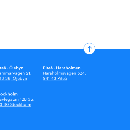
iteå - Öjebyn
Piteå - Haraholmen
ammarvägen 21,
Haraholmsvägen 524,
43 36, Öjebyn
941 43 Piteå
tockholm
ävlegatan 12B 3tr,
13 30 Stockholm