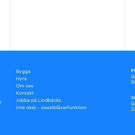
P
Bygga
H
Hyra
9
Om oss
Kontakt
S
Jobba på Lindbäcks
r
G
Inte okej – visselblåsarfunktion
1