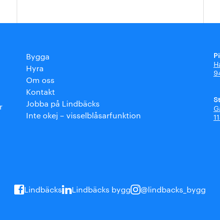
P
Bygga
H
Hyra
9
Om oss
Kontakt
S
Jobba på Lindbäcks
r
G
Inte okej – visselblåsarfunktion
1
Lindbäcks
Lindbäcks bygg
@lindbacks_bygg