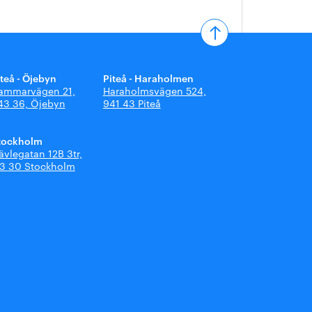
iteå - Öjebyn
Piteå - Haraholmen
ammarvägen 21,
Haraholmsvägen 524,
43 36, Öjebyn
941 43 Piteå
tockholm
ävlegatan 12B 3tr,
13 30 Stockholm