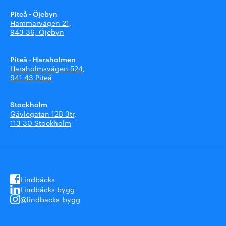
Piteå - Öjebyn
Hammarvägen 21,
943 36, Öjebyn
Piteå - Haraholmen
Haraholmsvägen 524,
941 43 Piteå
Stockholm
Gävlegatan 12B 3tr,
113 30 Stockholm
Lindbäcks
Lindbäcks bygg
@lindbacks_bygg