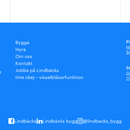
P
Bygga
H
Hyra
9
Om oss
Kontakt
S
Jobba på Lindbäcks
r
G
Inte okej – visselblåsarfunktion
1
Lindbäcks
Lindbäcks bygg
@lindbacks_bygg