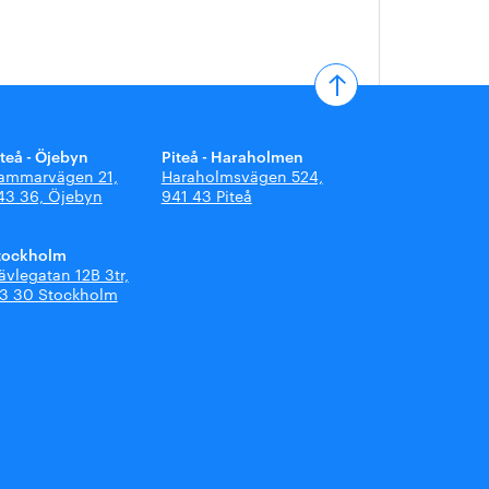
iteå - Öjebyn
Piteå - Haraholmen
ammarvägen 21,
Haraholmsvägen 524,
43 36, Öjebyn
941 43 Piteå
tockholm
ävlegatan 12B 3tr,
13 30 Stockholm